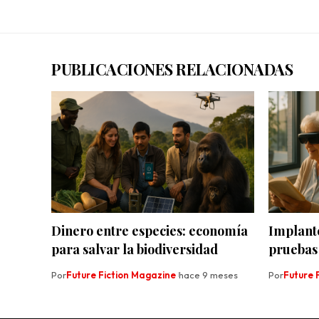
PUBLICACIONES RELACIONADAS
Dinero entre especies: economía
Implant
para salvar la biodiversidad
pruebas 
Por
Future Fiction Magazine
hace 9 meses
Por
Future 