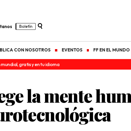
tanos
Boletín
BLICA CON NOSOTROS
EVENTOS
FF EN EL MUNDO
 mundial, gratis y en tu idioma
ge la mente huma
urotecnológica