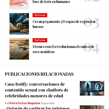
fase de tests en humanos
Noticias
Crean pegamento 3D capaz de regenerar
huesos
Noticias
Drones con IA revolucionan el conteo de
aves acuáticas
PUBLICACIONES RELACIONADAS
Caso Botify: conversaciones de
contenido sexual con chatbots de
celebridades menores de edad
Por
Future Fiction Magazine
hace 1 año
¿Dejarán de castigar las prisiones