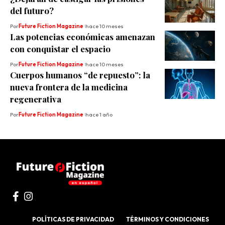
del futuro?
Por
Future Fiction Magazine
hace 10 meses
Las potencias económicas amenazan
con conquistar el espacio
Por
Future Fiction Magazine
hace 10 meses
Cuerpos humanos “de repuesto”: la
nueva frontera de la medicina
regenerativa
Por
Future Fiction Magazine
hace 1 año
POLÍTICAS DE PRIVACIDAD
TÉRMINOS Y CONDICIONES