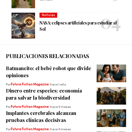
Noticias
NASA: eclipses artificiales para estudiar al
Sol
PUBLICACIONES RELACIONADAS
Batmancito: el bebé robot que divide
opiniones
Por
Future Fiction Magazine
hace 1 año
Dinero entre especies: economía
para salvar la biodiversidad
Por
Future Fiction Magazine
hace 9 meses
Implantes cerebrales alcanzan
pruebas clínicas decisivas
Por
Future Fiction Magazine
hace 9 meses