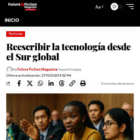
Aa
INICIO
Noticias
Reescribir la tecnología desde
el Sur global
Por
Future Fiction Magazine
hace 9 meses
Última actualización: 27/10/2025 3:52 PM
3 minutos de lectura