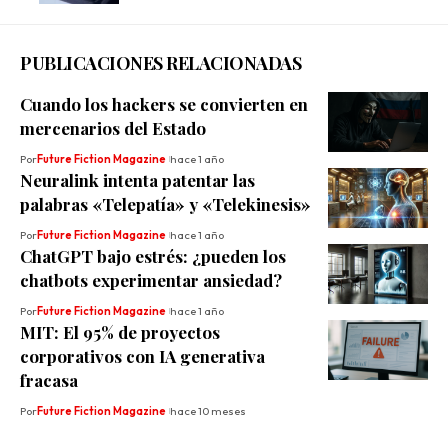
PUBLICACIONES RELACIONADAS
Cuando los hackers se convierten en
mercenarios del Estado
Por
Future Fiction Magazine
hace 1 año
Neuralink intenta patentar las
palabras «Telepatía» y «Telekinesis»
Por
Future Fiction Magazine
hace 1 año
ChatGPT bajo estrés: ¿pueden los
chatbots experimentar ansiedad?
Por
Future Fiction Magazine
hace 1 año
MIT: El 95% de proyectos
corporativos con IA generativa
fracasa
Por
Future Fiction Magazine
hace 10 meses