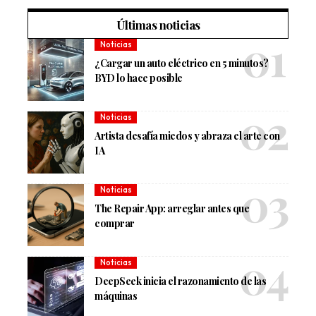
Últimas noticias
Noticias
¿Cargar un auto eléctrico en 5 minutos?
BYD lo hace posible
Noticias
Artista desafía miedos y abraza el arte con
IA
Noticias
The Repair App: arreglar antes que
comprar
Noticias
DeepSeek inicia el razonamiento de las
máquinas