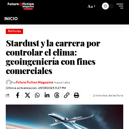
Aa
INICIO
Noticias
Stardust y la carrera por
controlar el clima:
geoingeniería con fines
comerciales
Por
Future Fiction Magazine
hace 1 año
Última actualización: 23/03/2025 9:27 PM
2 minutos de lectura