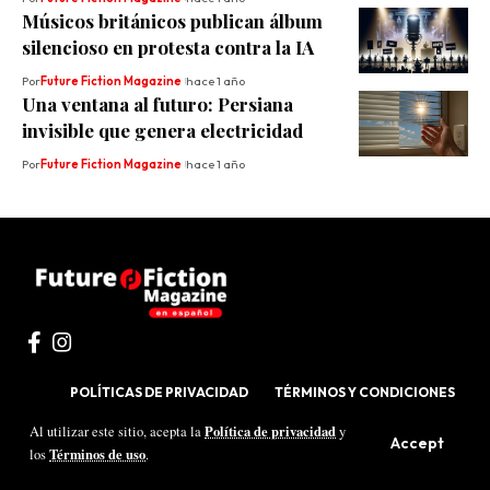
Músicos británicos publican álbum
silencioso en protesta contra la IA
Por
Future Fiction Magazine
hace 1 año
Una ventana al futuro: Persiana
invisible que genera electricidad
Por
Future Fiction Magazine
hace 1 año
POLÍTICAS DE PRIVACIDAD
TÉRMINOS Y CONDICIONES
Política de privacidad
Al utilizar este sitio, acepta la
y
Desarrollado por
Qode
Accept
Términos de uso
los
.