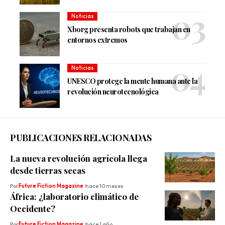
Noticias
Xborg presenta robots que trabajan en
entornos extremos
Noticias
UNESCO protege la mente humana ante la
revolución neurotecnológica
PUBLICACIONES RELACIONADAS
La nueva revolución agrícola llega
desde tierras secas
Por
Future Fiction Magazine
hace 10 meses
África: ¿laboratorio climático de
Occidente?
Por
Future Fiction Magazine
hace 1 año