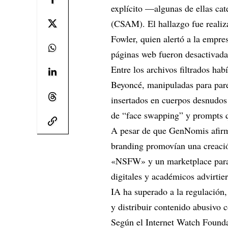
explícito —algunas de ellas cat
(CSAM). El hallazgo fue realiz
Fowler, quien alertó a la empre
páginas web fueron desactivada
Entre los archivos filtrados h
Beyoncé, manipuladas para pare
insertados en cuerpos desnudos
de “face swapping” y prompts qu
A pesar de que GenNomis afirma
branding promovían una creació
«NSFW» y un marketplace para
digitales y académicos advirtie
IA ha superado a la regulación,
y distribuir contenido abusivo c
Según el Internet Watch Foun