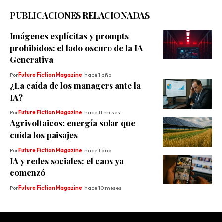
PUBLICACIONES RELACIONADAS
Imágenes explícitas y prompts
prohibidos: el lado oscuro de la IA
Generativa
Por
Future Fiction Magazine
hace 1 año
¿La caída de los managers ante la
IA?
Por
Future Fiction Magazine
hace 11 meses
Agrivoltaicos: energía solar que
cuida los paisajes
Por
Future Fiction Magazine
hace 1 año
IA y redes sociales: el caos ya
comenzó
Por
Future Fiction Magazine
hace 10 meses