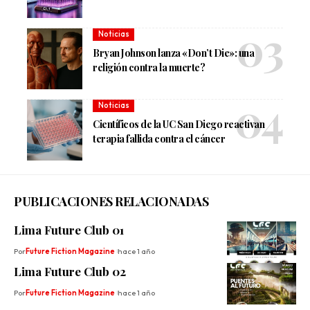
Noticias
Bryan Johnson lanza «Don’t Die»: una
religión contra la muerte?
Noticias
Científicos de la UC San Diego reactivan
terapia fallida contra el cáncer
PUBLICACIONES RELACIONADAS
Lima Future Club 01
Por
Future Fiction Magazine
hace 1 año
Lima Future Club 02
Por
Future Fiction Magazine
hace 1 año