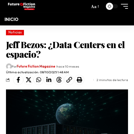
Aa
INICIO
Noticias
Jeff Bezos: ¿Data Centers en el
espacio?
Por
Future Fiction Magazine
hace 10 meses
Última actualización: 08/10/2025 1:48 AM
2 minutos de lectura