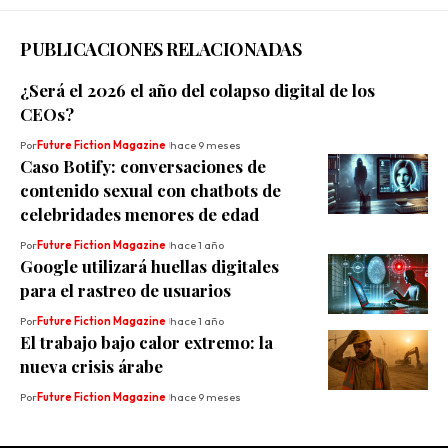
PUBLICACIONES RELACIONADAS
¿Será el 2026 el año del colapso digital de los
CEOs?
Por
Future Fiction Magazine
hace 9 meses
Caso Botify: conversaciones de
contenido sexual con chatbots de
celebridades menores de edad
Por
Future Fiction Magazine
hace 1 año
Google utilizará huellas digitales
para el rastreo de usuarios
Por
Future Fiction Magazine
hace 1 año
El trabajo bajo calor extremo: la
nueva crisis árabe
Por
Future Fiction Magazine
hace 9 meses