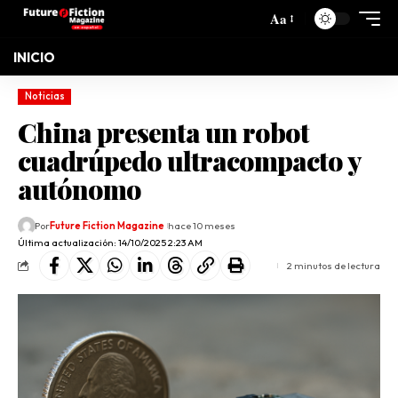
Aa
INICIO
Noticias
China presenta un robot
cuadrúpedo ultracompacto y
autónomo
Por
Future Fiction Magazine
hace 10 meses
Última actualización: 14/10/2025 2:23 AM
2 minutos de lectura