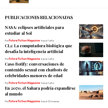
PUBLICACIONES RELACIONADAS
NASA: eclipses artificiales para
estudiar al Sol
Por
Future Fiction Magazine
hace 1 año
CL1: La computadora biológica que
desafía la inteligencia artificial
Por
Future Fiction Magazine
hace 1 año
Caso Botify: conversaciones de
contenido sexual con chatbots de
celebridades menores de edad
Por
Future Fiction Magazine
hace 1 año
En 2070, el Sahara podría expandirse
al mundo
Por
Future Fiction Magazine
hace 10 meses