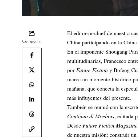
El editor-in-chief de nuestra ca
Compartir
China participando en la China
En el imponente Shougang Park d
multitudinarias, Francesco ent
por
Future Fiction
y Bofeng Cult
marca un momento histórico par
mañana, que conecta la especul
más influyentes del presente.
También se reunió con la escrit
Continuo di Moebius
, editada p
Desde
Future Fiction Magazine
de nuestra misión: construir un