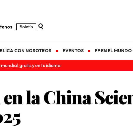
tanos
Boletín
BLICA CON NOSOTROS
EVENTOS
FF EN EL MUNDO
 mundial, gratis y en tu idioma
 en la China Scie
025