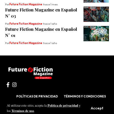
Por
Future Fiction Magazine
hace 1 mes
Future Fiction Magazine en Español
N° 03
Por
Future Fiction Magazine
hace 1 año
Future Fiction Magazine en Español
N° 01
Por
Future Fiction Magazine
hace 1 año
POLÍTICAS DE PRIVACIDAD
TÉRMINOS Y CONDICIONES
Política de privacidad
Al utilizar este sitio, acepta la
y
Desarrollado por
Qode
Accept
Términos de uso
los
.