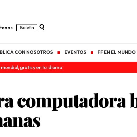
tanos
Boletín
BLICA CON NOSOTROS
EVENTOS
FF EN EL MUNDO
 mundial, gratis y en tu idioma
ra computadora b
manas