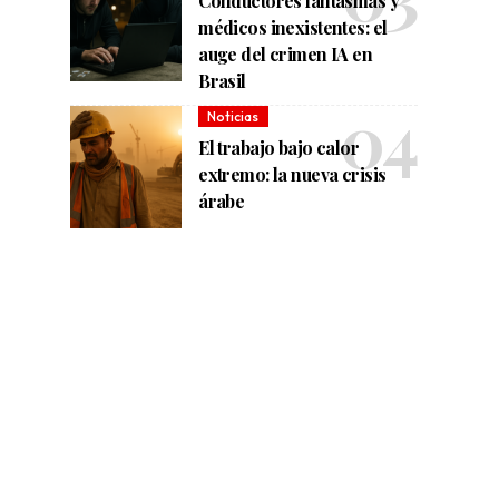
Conductores fantasmas y
médicos inexistentes: el
auge del crimen IA en
Brasil
Noticias
El trabajo bajo calor
extremo: la nueva crisis
árabe