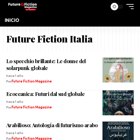
INICIO
Future Fiction Italia
Lo specchio brillante: Le donne del
solarpunk globale
hace 1 año
Por
Future Fiction Magazine
Ecoceanica: Futuri dal sud globale
hace 1 año
Por
Future Fiction Magazine
Arabilioso: Antología di futurismo arabo
hace 1 año
Por
Future Fiction Magazine